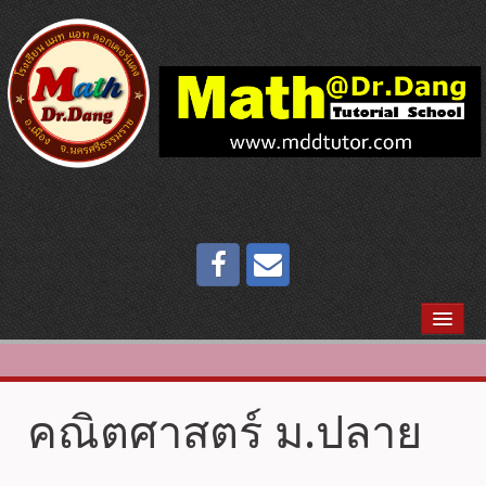
หน้าแรก
ประวัติสถาบัน
คณิตศาสตร์ ม.ปลาย
แนะนำหลักสูตร
แนะนำบุคลากร MATH@DR.DANG