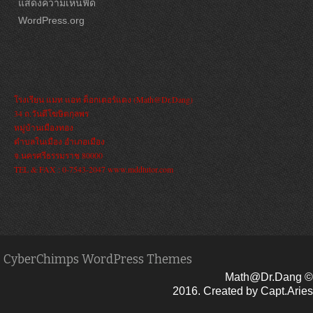
แสดงความเห็นฟีด
WordPress.org
โรงเรียน แมท แอท ด็อกเตอร์แดง (Math@Dr.Dang)
34 ถ.วันดีโฆษิตกุลพร
หมู่บ้านเมืองทอง
ตำบลในเมือง อำเภอเมือง
จ.นครศรีธรรมราช 80000
TEL & FAX : 0-7543-2047 www.mddtutor.com
CyberChimps WordPress Themes
Math@Dr.Dang ©
2016. Created by Capt.Aries